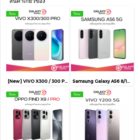
สินค้าเกี่ยวข้อง
New
New
[New] VIVO X300 / 300 Pro ชิป MediaTek Dimensity 9500 จอ 120Hz ขนาด 6.31 นิ้ว กล้อง 200MP แบต 6040mAh I X300 ศูนย์ไทย
Samsung Galaxy A56 8/128,12/256 5G จอภาพ SAMOLED 6.7 นิ้ว ชาร์จไว 45W ทนน้ำทนฝุ่น IP67 ประกันศูนย์ 1 ปี / A56 A55
New
New