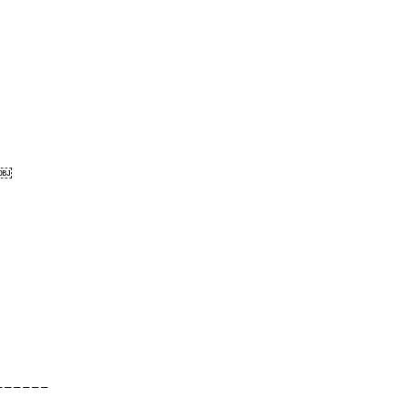
/￼
______