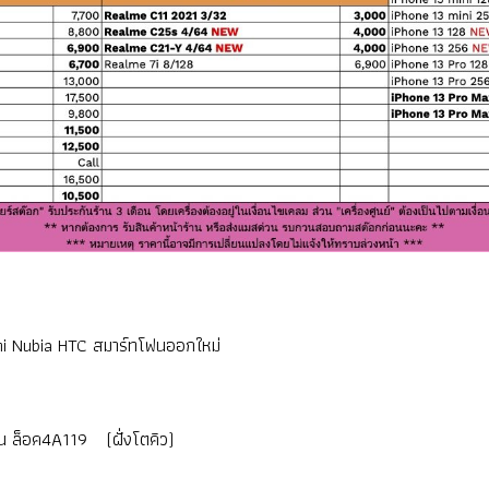
i Nubia HTC สมาร์ทโฟนออกใหม่
 ล็อค4A119 (ฝั่งโตคิว)