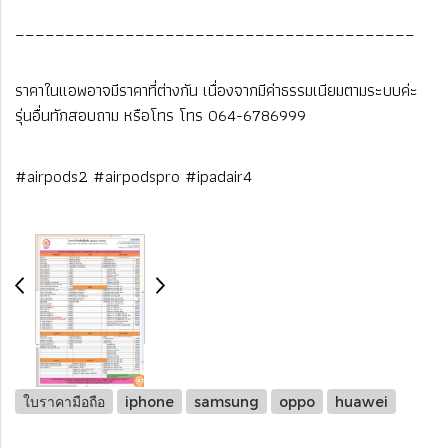
________________________________________
ราคาในแอพอาจมีราคาที่ต่างกัน เนื่องจากมีค่าธรรมเนียมตามระบบค่ะ
รุ่นอื่นทักสอบถาม หรือโทร โทร 064-6786999
#airpods2 #airpodspro #ipadair4
ใบราคามือถือ
iphone
samsung
oppo
huawei